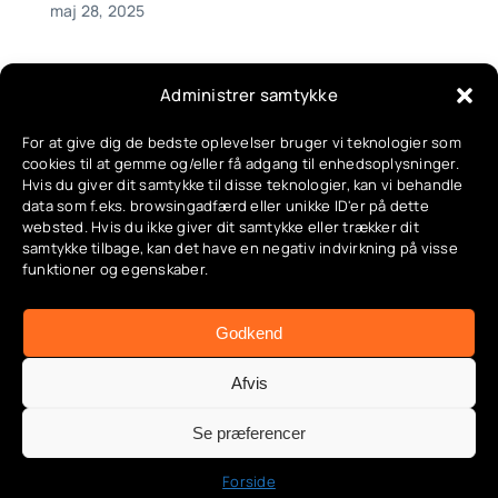
maj 28, 2025
Administrer samtykke
For at give dig de bedste oplevelser bruger vi teknologier som
cookies til at gemme og/eller få adgang til enhedsoplysninger.
Hvis du giver dit samtykke til disse teknologier, kan vi behandle
data som f.eks. browsingadfærd eller unikke ID'er på dette
websted. Hvis du ikke giver dit samtykke eller trækker dit
Alarmsystemer,App &
samtykke tilbage, kan det have en negativ indvirkning på visse
automatisering,Automatiseringer,Bevægelsessensorer
funktioner og egenskaber.
i haven,Deling & familieadgang,Energimåling,Geo-
fence guide,Google & Alexa integration,Indendørs
Godkend
belysning,Lys automatisering,Opsætning &
installation,Overvågningskameraer,Produktguides &
Afvis
anbefalinger,Smart belysning,Smart energi,Smart
have,Smart hverdag,Smart
Se præferencer
sikkerhed,Strømstyring,Tuya & SmartLife
guide,Udendørs belysning,Udendørs lys,Udendørs
Forside