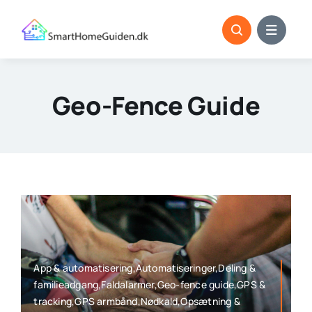
Skip
to
content
Geo-Fence Guide
App & automatisering,Automatiseringer,Deling &
familieadgang,Faldalarmer,Geo-fence guide,GPS &
tracking,GPS armbånd,Nødkald,Opsætning &