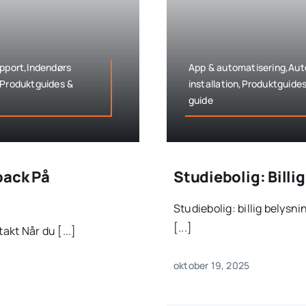
upport,Indendørs
App & automatisering,Auto
,Produktguides &
installation,Produktguide
guide
back På
Studiebolig: Bill
Studiebolig: billig belysn
[...]
kt Når du [...]
oktober 19, 2025