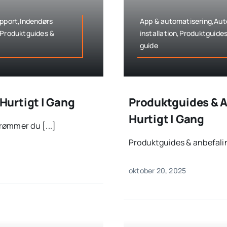
upport,Indendørs
App & automatisering,Auto
,Produktguides &
installation,Produktguide
guide
urtigt I Gang
Produktguides & 
Hurtigt I Gang
rømmer du [...]
Produktguides & anbefalin
oktober 20, 2025