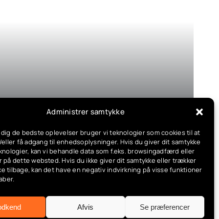
Administrer samtykke
matiseringer,Deling & familieadgang,Fejlfinding &
tegration,Opsætning & installation,Produktguides &
e dig de bedste oplevelser bruger vi teknologier som cookies til at
ag,Tuya & SmartLife guide
ller få adgang til enhedsoplysninger. Hvis du giver dit samtykke
teknologier, kan vi behandle data som f.eks. browsingadfærd eller
r på dette websted. Hvis du ikke giver dit samtykke eller trækker
ke tilbage, kan det have en negativ indvirkning på visse funktioner
aber.
ed Geozone: Hjem, Væk Og Ferie
odkend
Afvis
Se præferencer
e: hjem, væk og ferie Har du nogensinde [...]