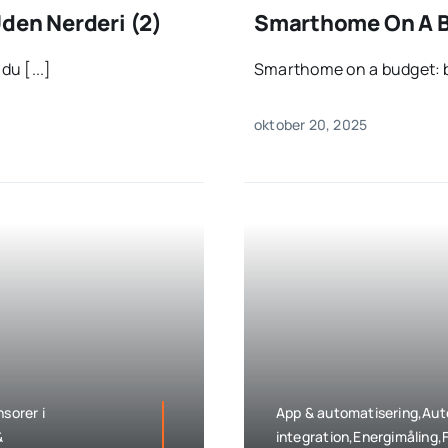
den Nerderi (2)
Smarthome On A Bu
du [...]
Smarthome on a budget: b
oktober 20, 2025
sorer i
App & automatisering,Auto
&
integration,Energimåling,