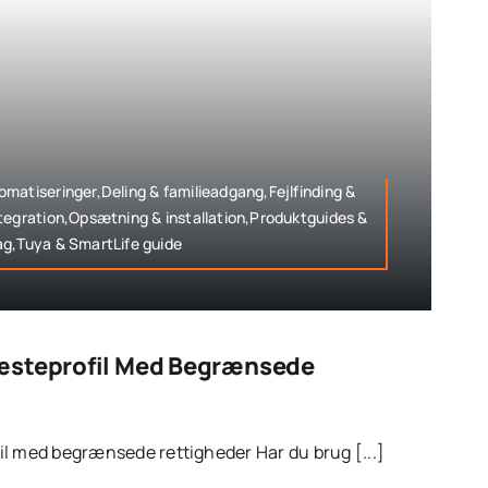
matiseringer,Deling & familieadgang,Fejlfinding &
tegration,Opsætning & installation,Produktguides &
ag,Tuya & SmartLife guide
æsteprofil Med Begrænsede
l med begrænsede rettigheder Har du brug [...]