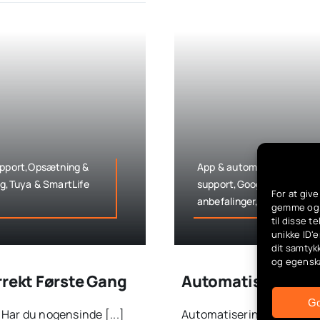
support,Opsætning &
App & automatisering,Auto
ag,Tuya & SmartLife
support,Google & Alexa in
For at giv
anbefalinger,Smart hverd
gemme og/e
til disse 
unikke ID'e
dit samtyk
og egensk
rrekt Første Gang
Automatisering M
G
 Har du nogensinde [...]
Automatisering med geozon