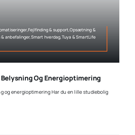
matiseringer,Fejlfinding & support,Opsætning &
s & anbefalinger,Smart hverdag,Tuya & SmartLife
ig Belysning Og Energioptimering
ing og energioptimering Har du en lille studiebolig