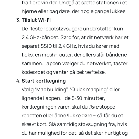
fra flere vinkler. Undgå at sætte stationen i et
hjørne eller bag døre, der nogle gange lukkes.
Tilslut Wi-Fi
De fleste robotstøvsugere understøtter kun
2,4 GHz-båndet. Sørg for, at dit netværk har et
separat SSID til 2,4 GHz, hvis du kører med
f.eks. en mesh-router, der ellers slår båndene
sammen. I appen vælger du netværket, taster
kodeordet og venter på bekræftelse.
Start kortlægning
Vælg “Map building”, “Quick mapping” eller
lignende i appen. I de 5-30 minutter,
kortlægningen varer, skal du
ikke
stoppe
robotten eller åbne/lukke døre – så får du et
skævt kort. Slå samtidig støvsugning fra, hvis
du har mulighed for det, så det sker hurtigt og