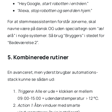
“Hey Google,
start robotten i entréen
.”
“Alexa,
stop robotten og send den hjem
.”
For at stemmeassistenten forstår zonerne, skal
navne være på dansk OG uden specialtegn som “æ/
ø/å” i nogle systemer. Så brug “Bryggers” i stedet for
“Badeværelse 2”.
5. Kombinerede rutiner
En avanceret, men yderst brugbar automations-
stack kunne se sådan ud:
Triggere:
Alle er ude + klokken er mellem
09:00-15:00 + udendørstemperatur > 12 °C.
Action 1:
Åbn vinduer med smarte