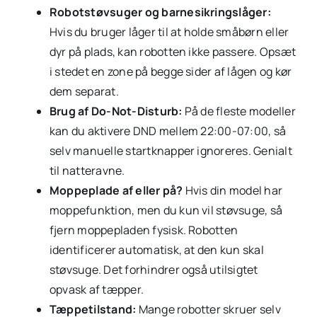
Robotstøvsuger og barnesikringslåger:
Hvis du bruger låger til at holde småbørn eller
dyr på plads, kan robotten ikke passere. Opsæt
i stedet en zone på begge sider af lågen og kør
dem separat.
Brug af Do-Not-Disturb:
På de fleste modeller
kan du aktivere DND mellem 22:00-07:00, så
selv manuelle startknapper ignoreres. Genialt
til natteravne.
Moppeplade af eller på?
Hvis din model har
moppefunktion, men du kun vil støvsuge, så
fjern moppepladen fysisk. Robotten
identificerer automatisk, at den kun skal
støvsuge. Det forhindrer også utilsigtet
opvask af tæpper.
Tæppetilstand:
Mange robotter skruer selv