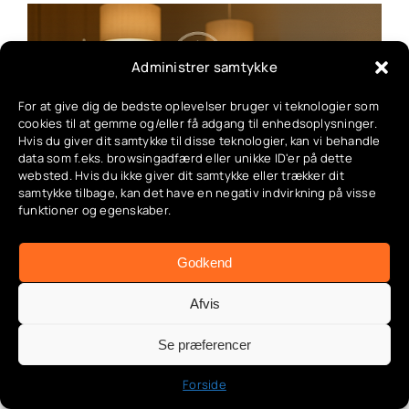
Administrer samtykke
Smart Home Automatisering:
For at give dig de bedste oplevelser bruger vi teknologier som
cookies til at gemme og/eller få adgang til enhedsoplysninger.
Rutiner Og Tidsplaner I Dit
Hvis du giver dit samtykke til disse teknologier, kan vi behandle
data som f.eks. browsingadfærd eller unikke ID'er på dette
Smarte Hjem
websted. Hvis du ikke giver dit samtykke eller trækker dit
samtykke tilbage, kan det have en negativ indvirkning på visse
Categories:
App & automatisering
,
Automatiseringer
,
funktioner og egenskaber.
Bevægelsessensorer i haven
,
Deling & familieadgang
,
Energimåling
,
Geo-fence guide
,
Indendørs belysning
,
Lys automatisering
,
Opsætning & installation
,
Godkend
Produktguides & anbefalinger
,
Smart belysning
,
Smart
energi
,
Smart have
,
Smart hverdag
,
Strømstyring
,
Tuya
Afvis
& SmartLife guide
,
Udendørs belysning
,
Udendørs lys
Se præferencer
Forside