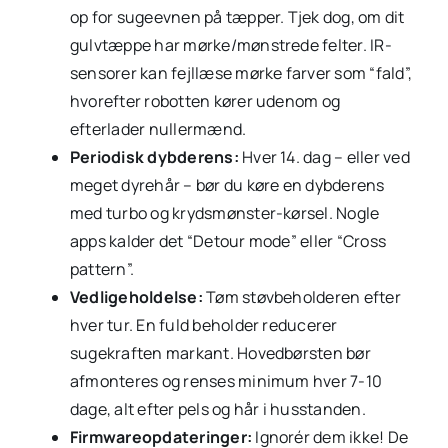
op for sugeevnen på tæpper. Tjek dog, om dit
gulvtæppe har mørke/mønstrede felter. IR-
sensorer kan fejllæse mørke farver som “fald”,
hvorefter robotten kører udenom og
efterlader nullermænd.
Periodisk dybderens:
Hver 14. dag – eller ved
meget dyrehår – bør du køre en dybderens
med turbo og krydsmønster-kørsel. Nogle
apps kalder det “Detour mode” eller “Cross
pattern”.
Vedligeholdelse:
Tøm støvbeholderen efter
hver tur. En fuld beholder reducerer
sugekraften markant. Hovedbørsten bør
afmonteres og renses minimum hver 7-10
dage, alt efter pels og hår i husstanden.
Firmwareopdateringer:
Ignorér dem ikke! De