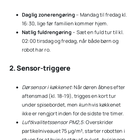
Daglig zonerengøring
– Mandag til fredag kl.
16:30, lige før familien kommer hjem.
Natlig fuldrengøring
– Sæt en fuld tur til kl.
02:00 tirsdag og fredag, når både børn og
robot har ro.
2. Sensor-triggere
Dørsensor i køkkenet:
Når døren åbnes efter
aftensmad (kl. 18-19), trigges en kort tur
under spisebordet, men
kun
hvis køkkenet
ikke er rengjort inden for de sidste tre timer.
Luftkvalitetssensor PM2,5:
Overskrider
partikelniveauet 75 µg/m³, starter robotten i
stuen for at hvirvle støv af gulvet,
hvis
ingen