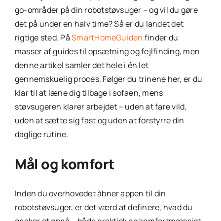
go-områder på din robotstøvsuger – og vil du gøre
det på under en halv time? Så er du landet det
rigtige sted. På
SmartHomeGuiden
finder du
masser af guides til opsætning og fejlfinding, men
denne artikel samler det hele i én let
gennemskuelig proces. Følger du trinene her, er du
klar til at læne dig tilbage i sofaen, mens
støvsugeren klarer arbejdet – uden at fare vild,
uden at sætte sig fast og uden at forstyrre din
daglige rutine.
Mål og komfort
Inden du overhovedet åbner appen til din
robotstøvsuger, er det værd at definere, hvad du
ønsker at opnå – både praktisk og komfortmæssigt.