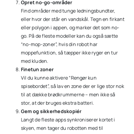
Opret no-go-områder
Find områder med tunge ledningsbundter,
eller hvor der står en vandskål. Tegn en firkant
eller polygon i appen, og marker det som no-
go. På de fleste modeller kan du også sætte
“no-mop-zoner”, hvis din robot har
moppefunktion, så tæpper ikke ryger en tur
med kluden.
Finetun zoner
Vil du kunne aktivere “Rengør kun
spisebordet”, så lav en zone der er lige stor nok
til at dække brødkrummerne – men ikke så
stor, at der bruges ekstra batteri.
Gem og sikkerhedskopiér
Langt de fleste apps synkroniserer kortet i
skyen, men tager du robotten med til