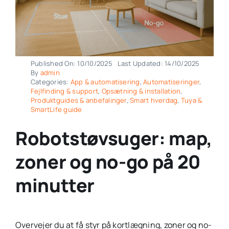
Published On: 10/10/2025
Last Updated: 14/10/2025
By
admin
Categories:
App & automatisering
,
Automatiseringer
,
Fejlfinding & support
,
Opsætning & installation
,
Produktguides & anbefalinger
,
Smart hverdag
,
Tuya &
SmartLife guide
Robotstøvsuger: map,
zoner og no-go på 20
minutter
Overvejer du at få styr på kortlægning, zoner og no-