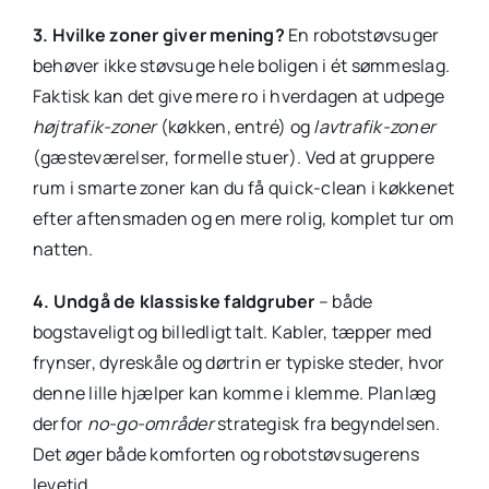
3. Hvilke zoner giver mening?
En robotstøvsuger
behøver ikke støvsuge hele boligen i ét sømmeslag.
Faktisk kan det give mere ro i hverdagen at udpege
højtrafik-zoner
(køkken, entré) og
lavtrafik-zoner
(gæsteværelser, formelle stuer). Ved at gruppere
rum i smarte zoner kan du få quick-clean i køkkenet
efter aftensmaden og en mere rolig, komplet tur om
natten.
4. Undgå de klassiske faldgruber
– både
bogstaveligt og billedligt talt. Kabler, tæpper med
frynser, dyreskåle og dørtrin er typiske steder, hvor
denne lille hjælper kan komme i klemme. Planlæg
derfor
no-go-områder
strategisk fra begyndelsen.
Det øger både komforten og robotstøvsugerens
levetid.