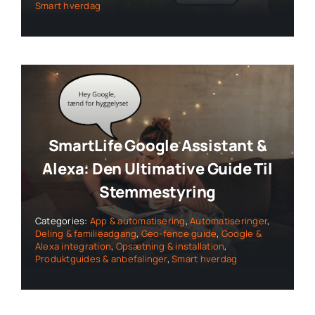
Smart hverdag
SmartLife Google Assistant &
Alexa: Den Ultimative Guide Til
Stemmestyring
Categories:
App & automatisering
,
Automatiseringer
,
Deling & familieadgang
,
Geo-fence guide
,
Google &
Alexa integration
,
Opsætning & installation
,
Produktguides & anbefalinger
,
Smart hverdag