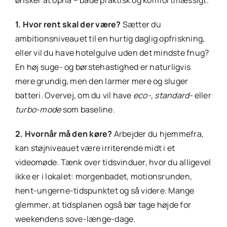
1. Hvor rent skal der være?
Sætter du
ambitionsniveauet til en hurtig daglig opfriskning,
eller vil du have hotelgulve uden det mindste fnug?
En høj suge- og børstehastighed er naturligvis
mere grundig, men den larmer mere og sluger
batteri. Overvej, om du vil have
eco-
,
standard-
eller
turbo-mode
som baseline.
2. Hvornår må den køre?
Arbejder du hjemmefra,
kan støjniveauet være irriterende midt i et
videomøde. Tænk over tidsvinduer, hvor du alligevel
ikke er i lokalet: morgenbadet, motionsrunden,
hent-ungerne-tidspunktet og så videre. Mange
glemmer, at tidsplanen også bør tage højde for
weekendens sove-længe-dage.