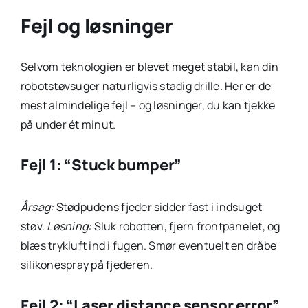
Fejl og løsninger
Selvom teknologien er blevet meget stabil, kan din
robotstøvsuger naturligvis stadig drille. Her er de
mest almindelige fejl – og løsninger, du kan tjekke
på under ét minut.
Fejl 1: “Stuck bumper”
Årsag:
Stødpudens fjeder sidder fast i indsuget
støv.
Løsning:
Sluk robotten, fjern frontpanelet, og
blæs trykluft ind i fugen. Smør eventuelt en dråbe
silikonespray på fjederen.
Fejl 2: “Laser distance sensor error”