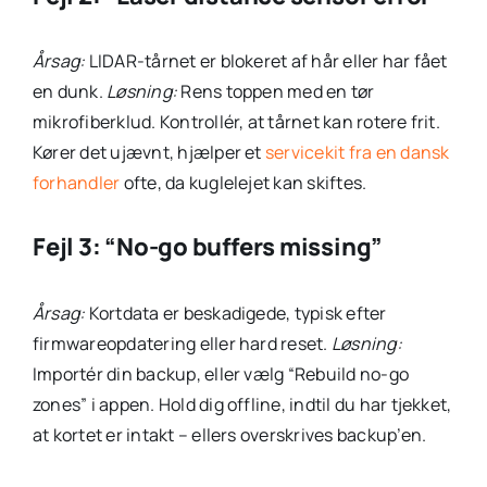
Årsag:
LIDAR-tårnet er blokeret af hår eller har fået
en dunk.
Løsning:
Rens toppen med en tør
mikrofiberklud. Kontrollér, at tårnet kan rotere frit.
Kører det ujævnt, hjælper et
servicekit fra en dansk
forhandler
ofte, da kuglelejet kan skiftes.
Fejl 3: “No-go buffers missing”
Årsag:
Kortdata er beskadigede, typisk efter
firmwareopdatering eller hard reset.
Løsning:
Importér din backup, eller vælg “Rebuild no-go
zones” i appen. Hold dig offline, indtil du har tjekket,
at kortet er intakt – ellers overskrives backup’en.