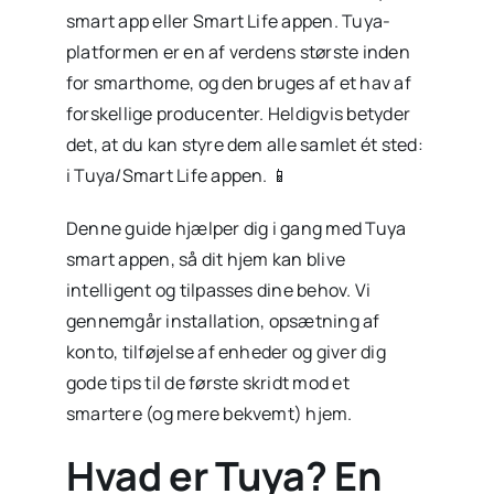
smart app eller Smart Life appen. Tuya-
platformen er en af verdens største inden
for smarthome, og den bruges af et hav af
forskellige producenter. Heldigvis betyder
det, at du kan styre dem alle samlet ét sted:
i Tuya/Smart Life appen. 📱
Denne guide hjælper dig i gang med Tuya
smart appen, så dit hjem kan blive
intelligent og tilpasses dine behov. Vi
gennemgår installation, opsætning af
konto, tilføjelse af enheder og giver dig
gode tips til de første skridt mod et
smartere (og mere bekvemt) hjem.
Hvad er Tuya? En