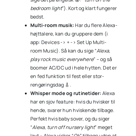
bedroom light
”). Kort og klart fungerer
bedst.
Multi-room musik:
Har du flere Alexa-
højttalere, kan du gruppere dem (i
app: Devices -> + -> Set Up Multi-
room Music). Så kan du sige “
Alexa,
play rock music everywhere
” – og så
boomer AC/DC ud i hele hytten. Det er
en fed funktion til fest eller stor-
rengøringsdag 🎸.
Whisper mode og rutinetider:
Alexa
har en sjov feature: hvis du hvisker til
hende, svarer hun hviskende tilbage.
Perfekt hvis baby sover, og du siger
“
Alexa, turn off nursery light
” meget
lavt – Alexa visker “
Ok
” tilbage uden at