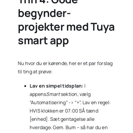
begynder-
projekter med Tuya
smart app
Nu hvor du er kørende, her er et par forslag
til ting at prøve:
Lav en simpel tidsplan:
I
appens
Smart
sektion, vælg
“Automatisering” -> “+”. Lav en regel:
HVIS klokken er 07:00 SÅ tænd
[enhed]. Sæt gentagelse alle
hverdage. Gem. Bum – så har du en