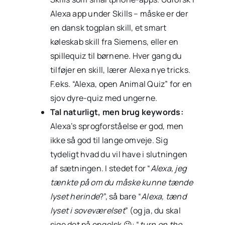
Alexa app under Skills – måske er der
en dansk togplan skill, et smart
køleskab skill fra Siemens, eller en
spillequiz til børnene. Hver gang du
tilføjer en skill, lærer Alexa nye tricks.
F.eks. “Alexa, open Animal Quiz” for en
sjov dyre-quiz med ungerne.
Tal naturligt, men brug keywords:
Alexa’s sprogforståelse er god, men
ikke så god til lange omveje. Sig
tydeligt hvad du vil have i slutningen
af sætningen. I stedet for “
Alexa, jeg
tænkte på om du måske kunne tænde
lyset herinde
?”, så bare “
Alexa, tænd
lyset i soveværelset
” (og ja, du skal
sige det på engelsk 😜: “
turn on the