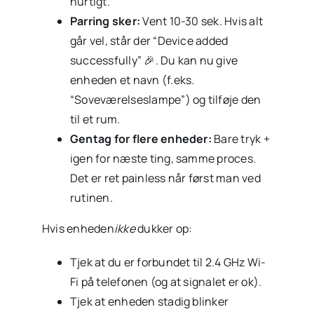
hurtigt.
Parring sker:
Vent 10-30 sek. Hvis alt
går vel, står der “Device added
successfully” 🎉. Du kan nu give
enheden et navn (f.eks.
“Soveværelseslampe”) og tilføje den
til et rum.
Gentag for flere enheder:
Bare tryk +
igen for næste ting, samme proces.
Det er ret painless når først man ved
rutinen.
Hvis enheden
ikke
dukker op:
Tjek at du er forbundet til 2.4 GHz Wi-
Fi på telefonen (og at signalet er ok).
Tjek at enheden stadig blinker