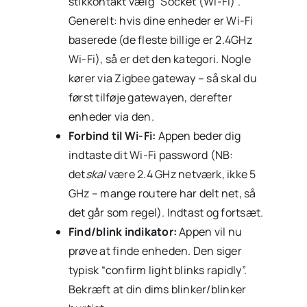
stikkontakt vælg “Socket (Wi-Fi)”.
Generelt: hvis dine enheder er Wi-Fi
baserede (de fleste billige er 2.4GHz
Wi-Fi), så er det den kategori. Nogle
kører via Zigbee gateway – så skal du
først tilføje gatewayen, derefter
enheder via den.
Forbind til Wi-Fi:
Appen beder dig
indtaste dit Wi-Fi password (NB:
det
skal
være 2.4 GHz netværk, ikke 5
GHz – mange routere har delt net, så
det går som regel). Indtast og fortsæt.
Find/blink indikator:
Appen vil nu
prøve at finde enheden. Den siger
typisk “confirm light blinks rapidly”.
Bekræft at din dims blinker/blinker