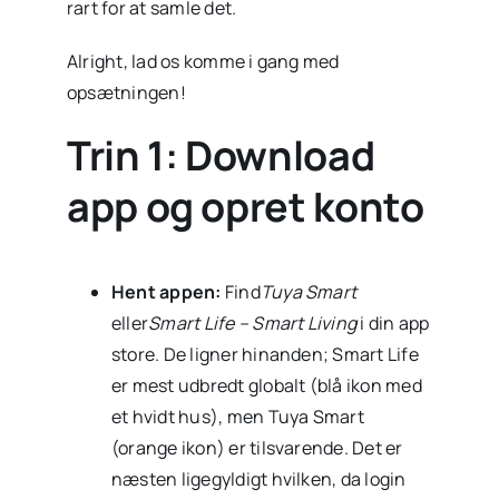
rart for at samle det.
Alright, lad os komme i gang med
opsætningen!
Trin 1: Download
app og opret konto
Hent appen:
Find
Tuya Smart
eller
Smart Life – Smart Living
i din app
store. De ligner hinanden; Smart Life
er mest udbredt globalt (blå ikon med
et hvidt hus), men Tuya Smart
(orange ikon) er tilsvarende. Det er
næsten ligegyldigt hvilken, da login