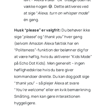
vække nogen 😅. Dette aktiveres ved
at sige “
Alexa, turn on whisper mode
”
én gang.
Husk “please” er valgfrit:
Du behøver ikke
sige “
please
” og “
thank you
” hver gang
(selvom Amazon Alexa faktisk har en
“Politeness”-funktion der belønner dig for
at være høflig, hvis du aktiverer “Kids Mode”
på Echo Dot Kids). Men generelt – ingen
høflighedskrise hvis du bare giver
kommandoer direkte. Du kan dog godt sige
“
thank you
” – så plejer Alexa at svare
“
You’re welcome
” eller en kvik bemærkning.
Småting, men kan gøre interaktionen
hyggeligere.