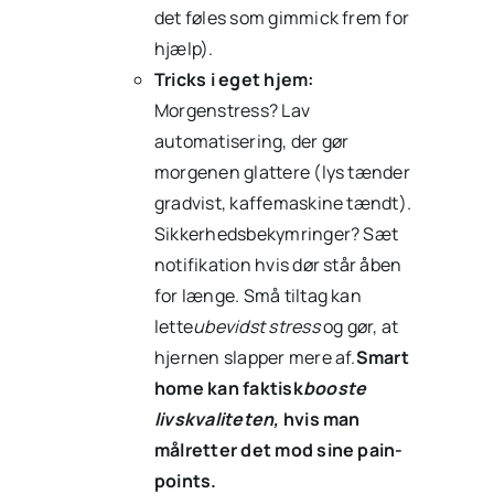
det føles som gimmick frem for
hjælp).
Tricks i eget hjem:
Morgenstress? Lav
automatisering, der gør
morgenen glattere (lys tænder
gradvist, kaffemaskine tændt).
Sikkerhedsbekymringer? Sæt
notifikation hvis dør står åben
for længe. Små tiltag kan
lette
ubevidst stress
og gør, at
hjernen slapper mere af.
Smart
home kan faktisk
booste
livskvaliteten,
hvis man
målretter det mod sine pain-
points.