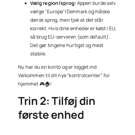
Vælg region/sprog:
Appen burde selv
vælge “Europe”/Denmark og måske
dansk sprog, men tjek at det står
korrekt. Hvis dine enheder er købt i EU,
så brug EU-serveren (som default).
Det gør tingene hurtigst og mest
stabile.
Nu har du en konto og er logget ind.
Velkommen til dit nye “kontrolcenter” for
hjemmet 🎮🏠!
Trin 2: Tilføj din
første enhed