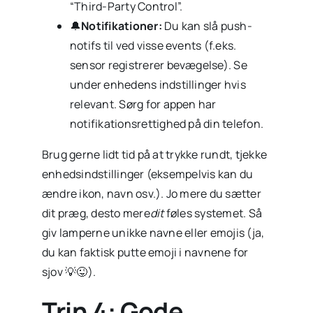
“Third-Party Control”.
🔔
Notifikationer:
Du kan slå push-
notifs til ved visse events (f.eks.
sensor registrerer bevægelse). Se
under enhedens indstillinger hvis
relevant. Sørg for appen har
notifikationsrettighed på din telefon.
Brug gerne lidt tid på at trykke rundt, tjekke
enhedsindstillinger (eksempelvis kan du
ændre ikon, navn osv.). Jo mere du sætter
dit præg, desto mere
dit
føles systemet. Så
giv lamperne unikke navne eller emojis (ja,
du kan faktisk putte emoji i navnene for
sjov 💡😜).
Trin 4: Gode