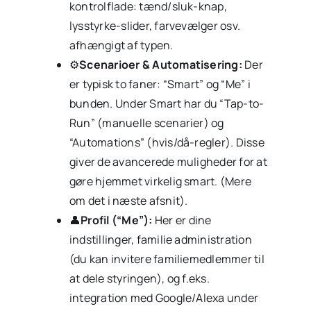
kontrolflade: tænd/sluk-knap,
lysstyrke-slider, farvevælger osv.
afhængigt af typen.
⚙️
Scenarioer & Automatisering:
Der
er typisk to faner: “Smart” og “Me” i
bunden. Under Smart har du “Tap-to-
Run” (manuelle scenarier) og
“Automations” (hvis/då-regler). Disse
giver de avancerede muligheder for at
gøre hjemmet virkelig smart. (Mere
om det i næste afsnit).
👤
Profil (“Me”):
Her er dine
indstillinger, familie administration
(du kan invitere familiemedlemmer til
at dele styringen), og f.eks.
integration med Google/Alexa under