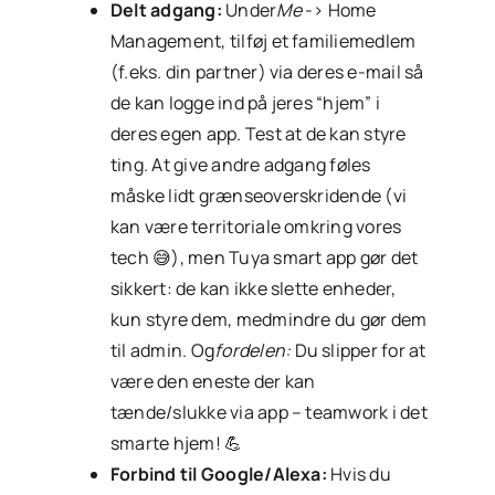
Delt adgang:
Under
Me
-> Home
Management, tilføj et familiemedlem
(f.eks. din partner) via deres e-mail så
de kan logge ind på jeres “hjem” i
deres egen app. Test at de kan styre
ting. At give andre adgang føles
måske lidt grænseoverskridende (vi
kan være territoriale omkring vores
tech 😅), men Tuya smart app gør det
sikkert: de kan ikke slette enheder,
kun styre dem, medmindre du gør dem
til admin. Og
fordelen:
Du slipper for at
være den eneste der kan
tænde/slukke via app – teamwork i det
smarte hjem! 💪
Forbind til Google/Alexa:
Hvis du