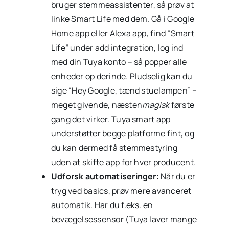
bruger stemmeassistenter, så prøv at
linke Smart Life med dem. Gå i Google
Home app eller Alexa app, find “Smart
Life” under add integration, log ind
med din Tuya konto – så popper alle
enheder op derinde. Pludselig kan du
sige “Hey Google, tænd stuelampen” –
meget givende, næsten
magisk
første
gang det virker. Tuya smart app
understøtter begge platforme fint, og
du kan dermed få stemmestyring
uden at skifte app for hver producent.
Udforsk automatiseringer:
Når du er
tryg ved basics, prøv mere avanceret
automatik. Har du f.eks. en
bevægelsessensor (Tuya laver mange