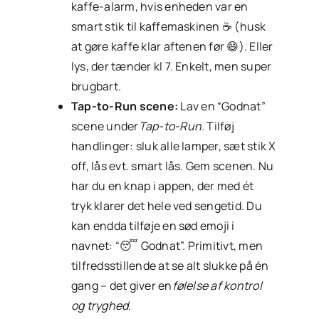
kaffe-alarm, hvis enheden var en
smart stik til kaffemaskinen ☕ (husk
at gøre kaffe klar aftenen før 😄). Eller
lys, der tænder kl 7. Enkelt, men super
brugbart.
Tap-to-Run scene:
Lav en “Godnat”
scene under
Tap-to-Run
. Tilføj
handlinger: sluk alle lamper, sæt stik X
off, lås evt. smart lås. Gem scenen. Nu
har du en knap i appen, der med ét
tryk klarer det hele ved sengetid. Du
kan endda tilføje en sød emoji i
navnet: “😴 Godnat”. Primitivt, men
tilfredsstillende at se alt slukke på én
gang – det giver en
følelse af kontrol
og tryghed
.