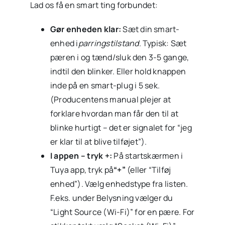
Lad os få en smart ting forbundet:
Gør enheden klar:
Sæt din smart-
enhed i
parringstilstand
. Typisk: Sæt
pæren i og tænd/sluk den 3-5 gange,
indtil den blinker. Eller hold knappen
inde på en smart-plug i 5 sek.
(Producentens manual plejer at
forklare hvordan man får den til at
blinke hurtigt – det er signalet for “jeg
er klar til at blive tilføjet”).
I appen – tryk +:
På startskærmen i
Tuya app, tryk på
“+”
(eller “Tilføj
enhed”). Vælg enhedstype fra listen.
F.eks. under Belysning vælger du
“Light Source (Wi-Fi)” for en pære. For