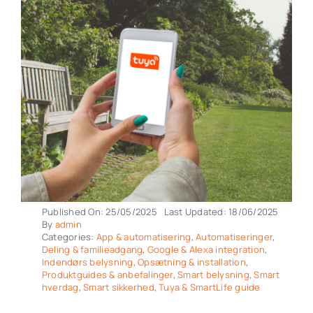
Published On: 25/05/2025
Last Updated: 18/06/2025
By
admin
Categories:
App & automatisering
,
Automatiseringer
,
Deling & familieadgang
,
Google & Alexa integration
,
Indendørs belysning
,
Opsætning & installation
,
Produktguides & anbefalinger
,
Smart belysning
,
Smart
hverdag
,
Smart sikkerhed
,
Tuya & SmartLife guide