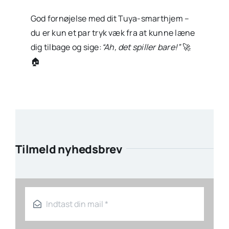
God fornøjelse med dit Tuya-smarthjem –
du er kun et par tryk væk fra at kunne læne
dig tilbage og sige:
“Ah, det spiller bare!”
🚀
🏠
Tilmeld nyhedsbrev