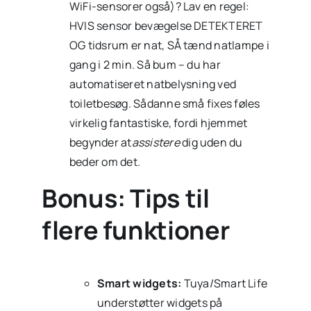
WiFi-sensorer også)? Lav en regel:
HVIS sensor bevægelse DETEKTERET
OG tidsrum er nat, SÅ tænd natlampe i
gang i 2 min. Så bum – du har
automatiseret natbelysning ved
toiletbesøg. Sådanne små fixes føles
virkelig fantastiske, fordi hjemmet
begynder at
assistere
dig uden du
beder om det.
Bonus: Tips til
flere funktioner
Smart widgets:
Tuya/Smart Life
understøtter widgets på