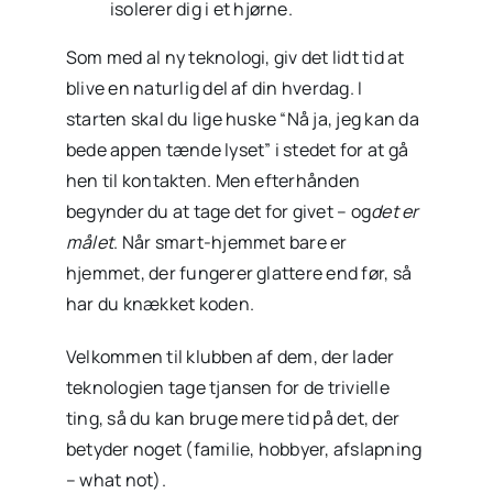
isolerer dig i et hjørne.
Som med al ny teknologi, giv det lidt tid at
blive en naturlig del af din hverdag. I
starten skal du lige huske “Nå ja, jeg kan da
bede appen tænde lyset” i stedet for at gå
hen til kontakten. Men efterhånden
begynder du at tage det for givet – og
det er
målet
. Når smart-hjemmet bare er
hjemmet, der fungerer glattere end før, så
har du knækket koden.
Velkommen til klubben af dem, der lader
teknologien tage tjansen for de trivielle
ting, så du kan bruge mere tid på det, der
betyder noget (familie, hobbyer, afslapning
– what not).