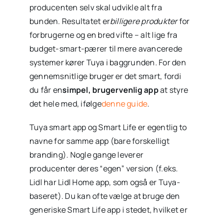
producenten selv skal udvikle alt fra
bunden. Resultatet er
billigere produkter
for
forbrugerne og en bred vifte – alt lige fra
budget-smart-pærer til mere avancerede
systemer kører Tuya i baggrunden. For den
gennemsnitlige bruger er det smart, fordi
du får en
simpel, brugervenlig app
at styre
det hele med, ifølge
denne guide
.
Tuya smart app og Smart Life er egentlig to
navne for samme app (bare forskelligt
branding). Nogle gange leverer
producenter deres “egen” version (f.eks.
Lidl har Lidl Home app, som også er Tuya-
baseret). Du kan ofte vælge at bruge den
generiske Smart Life app i stedet, hvilket er