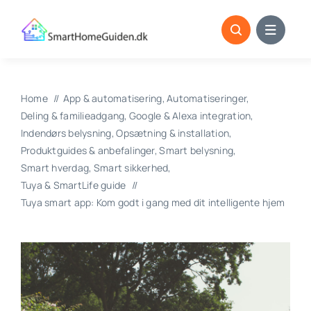
Skip
to
content
Home
App & automatisering
Automatiseringer
Deling & familieadgang
Google & Alexa integration
Indendørs belysning
Opsætning & installation
Produktguides & anbefalinger
Smart belysning
Smart hverdag
Smart sikkerhed
Tuya & SmartLife guide
Tuya smart app: Kom godt i gang med dit intelligente hjem