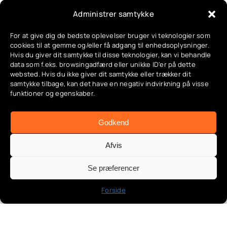
Administrer samtykke
juni 26, 2025
For at give dig de bedste oplevelser bruger vi teknologier som
cookies til at gemme og/eller få adgang til enhedsoplysninger.
Hvis du giver dit samtykke til disse teknologier, kan vi behandle
data som f.eks. browsingadfærd eller unikke ID'er på dette
websted. Hvis du ikke giver dit samtykke eller trækker dit
samtykke tilbage, kan det have en negativ indvirkning på visse
funktioner og egenskaber.
App & automatisering,Automatiseringer,Google &
Godkend
Alexa
integration,Kæledyrsovervågning,Produktguides &
Afvis
anbefalinger,Smart hverdag,Smart kæledyr,Tuya &
SmartLife guide
Se præferencer
Forside
Kæledyrskamera – Hold Øje Med