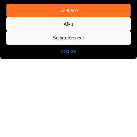
Godkend
App &
Afvis
automatisering,Automatiseringer,Bevægelsessensorer
i haven,Deling &
Se præferencer
familieadgang,Havekameraer,Opsætning &
Forside
installation,Overvågningskameraer,Produktguides &
anbefalinger,Smart hverdag,Smart sikkerhed,Tuya &
SmartLife guide,Udendørs sikkerhed
Nødkald Til Ældre: Den Ultimative
2025‑guide Til Tryghed 24/7
juni 29, 2025