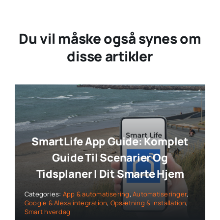
Du vil måske også synes om
disse artikler
SmartLife App Guide: Komplet
Guide Til Scenarier Og
Tidsplaner I Dit Smarte Hjem
Categories:
App & automatisering
,
Automatiseringer
,
Google & Alexa integration
,
Opsætning & installation
,
Smart hverdag