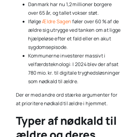
Danmark har nu 1,2 millioner borgere
over 65 år, og tallet vokser støt.
Ifølge
Ældre Sagen
føler over 60 % af de
ældre sig utrygge ved tanken om at ligge
hjælpeløse efter et fald eller en akut
sygdoms­episode.
Kommunerne investerer massivt i
velfærdsteknologi: I 2024 blev der afsat
780 mio. kr. til digitale tryghedsløsninger
som nødkald til ældre.
Der er med andre ord stærke argumenter for
at prioritere nødkald til ældre i hjemmet.
Typer af nødkald til
ældre og deres