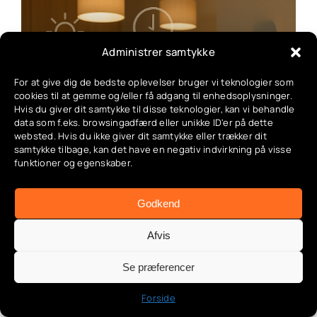
Administrer samtykke
Smart Home Automatisering:
For at give dig de bedste oplevelser bruger vi teknologier som
Rutiner Og Tidsplaner I Dit
cookies til at gemme og/eller få adgang til enhedsoplysninger.
Hvis du giver dit samtykke til disse teknologier, kan vi behandle
Smarte Hjem
data som f.eks. browsingadfærd eller unikke ID'er på dette
websted. Hvis du ikke giver dit samtykke eller trækker dit
Categories:
App & automatisering
,
Automatiseringer
,
samtykke tilbage, kan det have en negativ indvirkning på visse
Bevægelsessensorer i haven
,
Deling & familieadgang
,
funktioner og egenskaber.
Energimåling
,
Geo-fence guide
,
Indendørs belysning
,
Lys automatisering
,
Opsætning & installation
,
Produktguides & anbefalinger
,
Smart belysning
,
Smart
Godkend
energi
,
Smart have
,
Smart hverdag
,
Strømstyring
,
Tuya
& SmartLife guide
,
Udendørs belysning
,
Udendørs lys
Afvis
Se præferencer
Forside