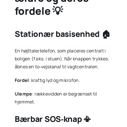
fordele 💡
Stationær basisenhed 🏠
En højttalertelefon, som placeres centralt i
boligen (f.eks. i stuen). Når knappen trykkes,
åbnes en to‑vejskanal til vagtcentralen.
Fordel
: kraftig lyd og mikrofon.
Ulempe
: rækkevidden er begrænset til
hjemmet.
Bærbar SOS‑knap 📳