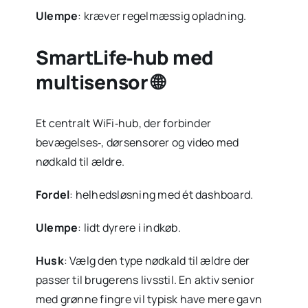
Ulempe
: kræver regel­mæssig opladning.
SmartLife‑hub med
multisensor 🌐
Et centralt WiFi‑hub, der forbinder
bevægelses‑, dørsensorer og video med
nødkald til ældre.
Fordel
: helheds­løsning med ét dashboard.
Ulempe
: lidt dyrere i indkøb.
Husk
: Vælg den type nødkald til ældre der
passer til brugerens livsstil. En aktiv senior
med grønne fingre vil typisk have mere gavn