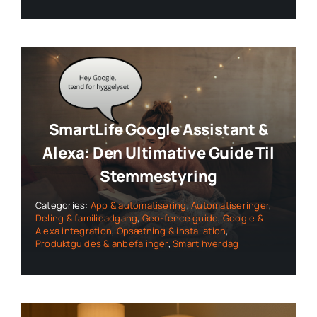
SmartLife Google Assistant &
Alexa: Den Ultimative Guide Til
Stemmestyring
Categories:
App & automatisering
,
Automatiseringer
,
Deling & familieadgang
,
Geo-fence guide
,
Google &
Alexa integration
,
Opsætning & installation
,
Produktguides & anbefalinger
,
Smart hverdag