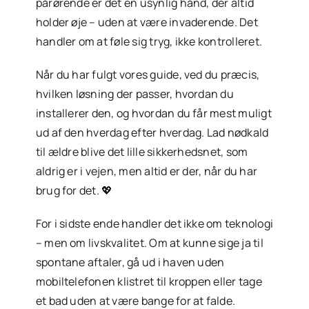
pårørende er det en usynlig hånd, der altid
holder øje – uden at være invaderende. Det
handler om at føle sig tryg, ikke kontrolleret.
Når du har fulgt vores guide, ved du præcis,
hvilken løsning der passer, hvordan du
installerer den, og hvordan du får mest muligt
ud af den hverdag efter hverdag. Lad nødkald
til ældre blive det lille sikkerhedsnet, som
aldrig er i vejen, men altid er der, når du har
brug for det. 💖
For i sidste ende handler det ikke om teknologi
– men om livskvalitet. Om at kunne sige ja til
spontane aftaler, gå ud i haven uden
mobiltelefonen klistret til kroppen eller tage
et bad uden at være bange for at falde.