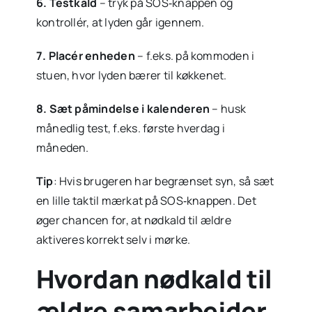
6. Testkald
– tryk på SOS‑knappen og
kontrollér, at lyden går igennem.
7. Placér enheden
– f.eks. på kommoden i
stuen, hvor lyden bærer til køkkenet.
8. Sæt påmindelse i kalenderen
– husk
månedlig test, f.eks. første hverdag i
måneden.
Tip
: Hvis brugeren har begrænset syn, så sæt
en lille taktil mærkat på SOS‑knappen. Det
øger chancen for, at nødkald til ældre
aktiveres korrekt selv i mørke.
Hvordan nødkald til
ældre samarbejder