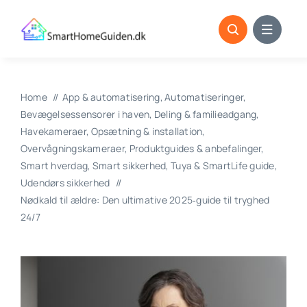
Skip
to
content
Home
App & automatisering
Automatiseringer
Bevægelsessensorer i haven
Deling & familieadgang
Havekameraer
Opsætning & installation
Overvågningskameraer
Produktguides & anbefalinger
Smart hverdag
Smart sikkerhed
Tuya & SmartLife guide
Udendørs sikkerhed
Nødkald til ældre: Den ultimative 2025‑guide til tryghed
24/7