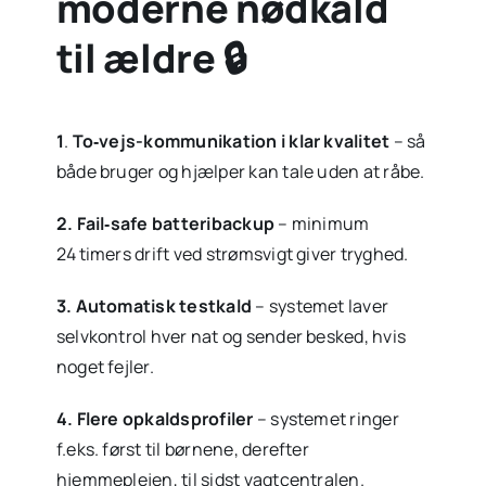
moderne nødkald
til ældre 🔒
1
.
To‑vejs-kommunikation i klar kvalitet
– så
både bruger og hjælper kan tale uden at råbe.
2. Fail‑safe batteribackup
– minimum
24 timers drift ved strømsvigt giver tryghed.
3. Automatisk testkald
– systemet laver
selvkontrol hver nat og sender besked, hvis
noget fejler.
4. Flere opkaldsprofiler
– systemet ringer
f.eks. først til børnene, derefter
hjemmeplejen, til sidst vagtcentralen.