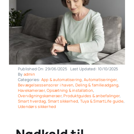
Published On: 29/06/2025
Last Updated: 10/10/2025
By
admin
Categories:
App & automatisering
,
Automatiseringer
,
Bevægelsessensorer i haven
,
Deling & familieadgang
,
Havekameraer
,
Opsætning & installation
,
Overvågningskameraer
,
Produktguides & anbefalinger
,
Smart hverdag
,
Smart sikkerhed
,
Tuya & SmartLife guide
,
Udendørs sikkerhed
Nødkald til