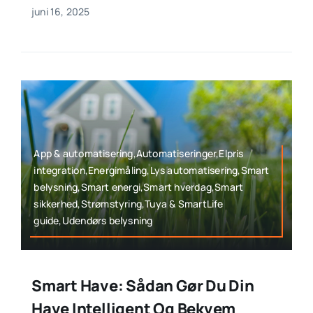
juni 16, 2025
App & automatisering,Automatiseringer,Elpris
integration,Energimåling,Lys automatisering,Smart
belysning,Smart energi,Smart hverdag,Smart
sikkerhed,Strømstyring,Tuya & SmartLife
guide,Udendørs belysning
Smart Have: Sådan Gør Du Din
Have Intelligent Og Bekvem