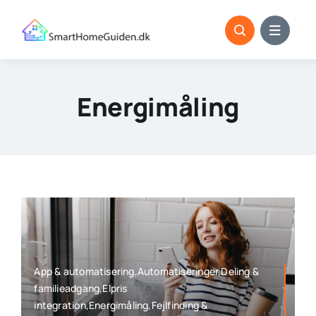
Skip
to
content
Energimåling
App & automatisering,Automatiseringer,Deling &
familieadgang,Elpris
integration,Energimåling,Fejlfinding &