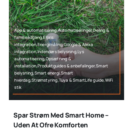
App & automatisering,Automatiseringer,Deling &
familieadgang,Elpris
integration,Energimåling,Google & Alexa
integration,Indendørs belysning,Lys
automatisering,Opsætning &
installation,Produktguides & anbefalinger,Smart
belysning,Smart energi,Smart
hverdag,Strømstyring,Tuya & SmartLife guide,WiFi
stik
Spar Strøm Med Smart Home –
Uden At Ofre Komforten