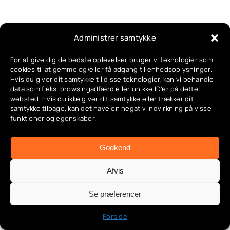
Du vil måske også synes om
Administrer samtykke
disse artikler
For at give dig de bedste oplevelser bruger vi teknologier som
cookies til at gemme og/eller få adgang til enhedsoplysninger.
Hvis du giver dit samtykke til disse teknologier, kan vi behandle
data som f.eks. browsingadfærd eller unikke ID'er på dette
websted. Hvis du ikke giver dit samtykke eller trækker dit
samtykke tilbage, kan det have en negativ indvirkning på visse
funktioner og egenskaber.
SmartLife App Guide: Komplet
Godkend
Guide Til Scenarier Og
Afvis
Tidsplaner I Dit Smarte Hjem
Se præferencer
Categories:
App & automatisering
,
Automatiseringer
,
Google & Alexa integration
,
Opsætning & installation
,
Smart hverdag
Forside