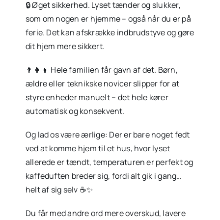
🔒 Øget sikkerhed. Lyset tænder og slukker,
som om nogen er hjemme – også når du er på
ferie. Det kan afskrække indbrudstyve og gøre
dit hjem mere sikkert.
👨‍👩‍👧 Hele familien får gavn af det. Børn,
ældre eller teknikske novicer slipper for at
styre enheder manuelt – det hele kører
automatisk og konsekvent.
Og lad os være ærlige: Der er bare noget fedt
ved at komme hjem til et hus, hvor lyset
allerede er tændt, temperaturen er perfekt og
kaffeduften breder sig, fordi alt gik i gang…
helt af sig selv ☕✨
Du får med andre ord mere overskud, lavere