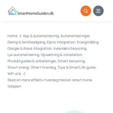
Skip
to
content
Home
App & automatisering
Automatiseringer
Deling & familieadgang
Elpris integration
Energimåling
Google & Alexa integration
Indendørs belysning
Lys automatisering
Opsætning & installation
Produktguides & anbefalinger
Smart belysning
Smart energi
Smart hverdag
Tuya & SmartLife guide
WiFi stik
Skab en mere effektiv hverdag med en smart home
tidsplan