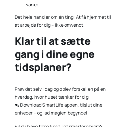
vaner
Det hele handler om én ting: At få hjemmet til
at arbejde for dig – ikke omvendt.
Klar til at sætte
gang i dine egne
tidsplaner?
Prøv det selv i dag og oplev forskellen på en
hverdag, hvor huset tænker for dig.
📲 Download SmartLife appen, tilslut dine
enheder – og lad magien begynde!
Vil du have flere tips til et smartere hjem?