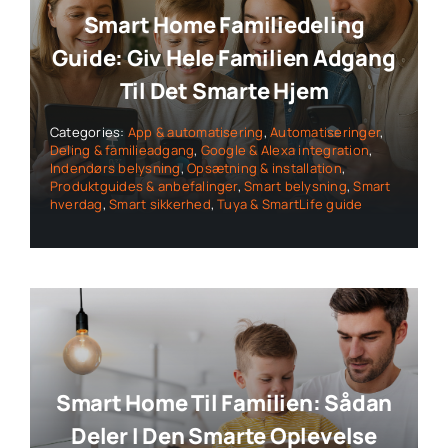
Smart Home Familiedeling
Guide: Giv Hele Familien Adgang
Til Det Smarte Hjem
Categories:
App & automatisering
,
Automatiseringer
,
Deling & familieadgang
,
Google & Alexa integration
,
Indendørs belysning
,
Opsætning & installation
,
Produktguides & anbefalinger
,
Smart belysning
,
Smart
hverdag
,
Smart sikkerhed
,
Tuya & SmartLife guide
Smart Home Til Familien: Sådan
Deler I Den Smarte Oplevelse