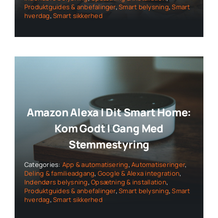
Produktguides & anbefalinger
,
Smart belysning
,
Smart
hverdag
,
Smart sikkerhed
Amazon Alexa I Dit Smart Home:
Kom Godt I Gang Med
Stemmestyring
Categories:
App & automatisering
,
Automatiseringer
,
Deling & familieadgang
,
Google & Alexa integration
,
Indendørs belysning
,
Opsætning & installation
,
Produktguides & anbefalinger
,
Smart belysning
,
Smart
hverdag
,
Smart sikkerhed