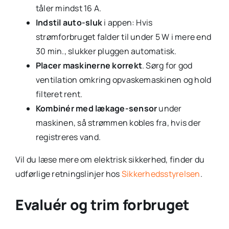
tåler mindst 16 A.
Indstil auto-sluk
i appen: Hvis
strømforbruget falder til under 5 W i mere end
30 min., slukker pluggen automatisk.
Placer maskinerne korrekt
. Sørg for god
ventilation omkring opvaskemaskinen og hold
filteret rent.
Kombinér med lækage-sensor
under
maskinen, så strømmen kobles fra, hvis der
registreres vand.
Vil du læse mere om elektrisk sikkerhed, finder du
udførlige retningslinjer hos
Sikkerhedsstyrelsen
.
Evaluér og trim forbruget