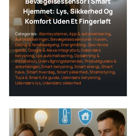
Bevægelsessensor I Smart
Hjemmet: Lys, Sikkerhed Og
Komfort Uden Et Fingerløft
Categories:
Alarmsystemer
,
App & automatisering
,
Automatiseringer
,
Bevægelsessensorer i haven
,
Deling & familieadgang
,
Energimåling
,
Geo-fence
guide
,
Google & Alexa integration
,
Indendørs
belysning
,
Lys automatisering
,
Opsætning &
installation
,
Overvågningskameraer
,
Produktguides &
anbefalinger
,
Smart belysning
,
Smart energi
,
Smart
have
,
Smart hverdag
,
Smart sikkerhed
,
Strømstyring
,
Tuya & SmartLife guide
,
Udendørs belysning
,
Udendørs lys
,
Udendørs sikkerhed