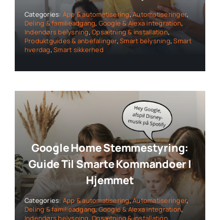
Categories:
App & automatisering
,
Automatiseringer
,
Deling & familieadgang
,
Google & Alexa integration
,
Indendørs belysning
,
Opsætning & installation
,
Produktguides & anbefalinger
,
Smart belysning
,
Smart
hverdag
,
Smart sikkerhed
Google Home Stemmestyring:
Guide Til Smarte Kommandoer I
Hjemmet
Categories:
App & automatisering
,
Automatiseringer
,
Deling & familieadgang
,
Google & Alexa integration
,
Indendørs belysning
,
Opsætning & installation
,