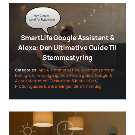
SmartLife Google Assistant &
Alexa: Den Ultimative Guide Til
Stemmestyring
Categories:
App & automatisering
,
Automatiseringer
,
Deling & familieadgang
,
Geo-fence guide
,
Google &
Alexa integration
,
Opsætning & installation
,
Produktguides & anbefalinger
,
Smart hverdag