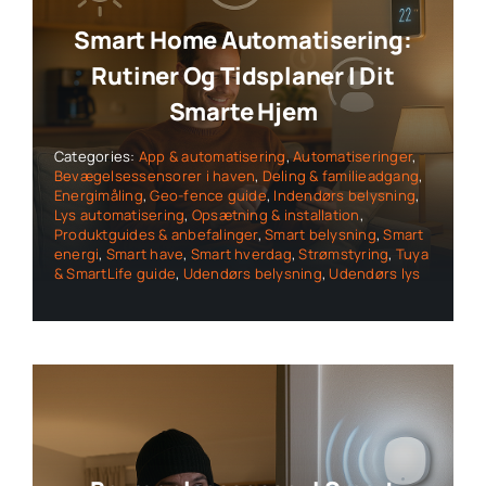
Smart Home Automatisering:
Rutiner Og Tidsplaner I Dit
Smarte Hjem
Categories:
App & automatisering
,
Automatiseringer
,
Bevægelsessensorer i haven
,
Deling & familieadgang
,
Energimåling
,
Geo-fence guide
,
Indendørs belysning
,
Lys automatisering
,
Opsætning & installation
,
Produktguides & anbefalinger
,
Smart belysning
,
Smart
energi
,
Smart have
,
Smart hverdag
,
Strømstyring
,
Tuya
& SmartLife guide
,
Udendørs belysning
,
Udendørs lys