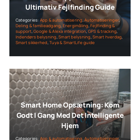
Ultimativ Fejlfinding Guide
Categories:
App & automatisering
,
Automatiseringer
,
Deling & familieadgang
,
Energimåling
,
Fejlfinding &
support
,
Google & Alexa integration
,
GPS & tracking
,
Indendørs belysning
,
Smart belysning
,
Smart hverdag
,
Smart sikkerhed
,
Tuya & SmartLife guide
Smart Home Opsætning: Kom
Godt I Gang Med Det Intelligente
Hjem
Categories:
App & automatisering
,
Automatiseringer
,