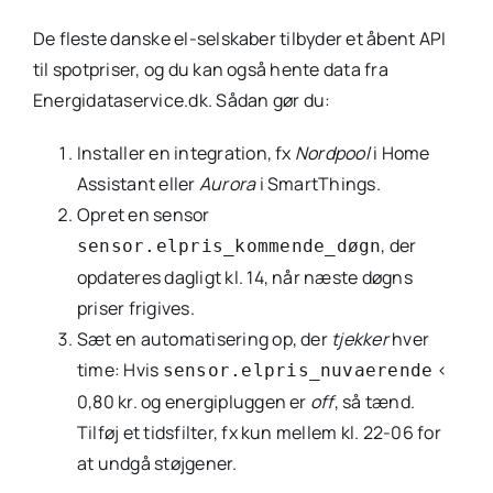
De fleste danske el-selskaber tilbyder et åbent API
til spotpriser, og du kan også hente data fra
Energidataservice.dk. Sådan gør du:
Installer en integration, fx
Nordpool
i Home
Assistant eller
Aurora
i SmartThings.
Opret en sensor
, der
sensor.elpris_kommende_døgn
opdateres dagligt kl. 14, når næste døgns
priser frigives.
Sæt en automatisering op, der
tjekker
hver
time: Hvis
<
sensor.elpris_nuvaerende
0,80 kr. og energipluggen er
off
, så tænd.
Tilføj et tidsfilter, fx kun mellem kl. 22-06 for
at undgå støjgener.