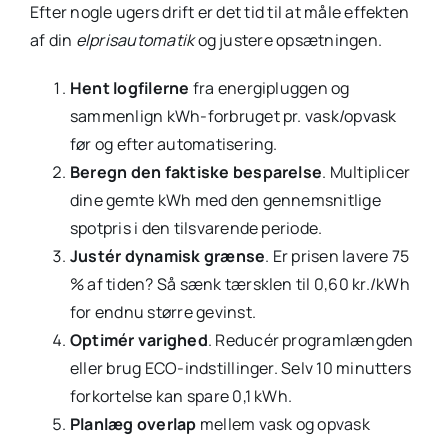
Efter nogle ugers drift er det tid til at måle effekten
af din
elprisautomatik
og justere opsætningen.
Hent logfilerne
fra energipluggen og
sammenlign kWh-forbruget pr. vask/opvask
før og efter automatisering.
Beregn den faktiske besparelse
. Multiplicer
dine gemte kWh med den gennemsnitlige
spotpris i den tilsvarende periode.
Justér dynamisk grænse
. Er prisen lavere 75
% af tiden? Så sænk tærsklen til 0,60 kr./kWh
for endnu større gevinst.
Optimér varighed
. Reducér programlængden
eller brug ECO-indstillinger. Selv 10 minutters
forkortelse kan spare 0,1 kWh.
Planlæg overlap
mellem vask og opvask