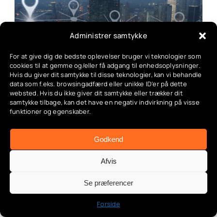
Administrer samtykke
Geofence GPS Tracker: Guide Til
For at give dig de bedste oplevelser bruger vi teknologier som
cookies til at gemme og/eller få adgang til enhedsoplysninger.
Opsætning Af Geografisk Hegn
Hvis du giver dit samtykke til disse teknologier, kan vi behandle
data som f.eks. browsingadfærd eller unikke ID'er på dette
Categories:
App & automatisering
,
Deling &
websted. Hvis du ikke giver dit samtykke eller trækker dit
familieadgang
,
Geo-fence guide
,
GPS & tracking
,
GPS
samtykke tilbage, kan det have en negativ indvirkning på visse
armbånd
,
GPS til biler
,
GPS til børn
,
Smart sikkerhed
funktioner og egenskaber.
Godkend
Afvis
Se præferencer
GPS Armbånd Til Ældre:
Forside