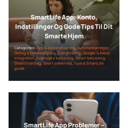
SmartLife App: Konto,
Indstillinger Og Gode Tips Til Dit
Smarte Hjem
Categories:
App & automatisering
,
Automatiseringer
,
Deling & familieadgang
,
Energimåling
,
Google & Alexa
integration
,
Indendørs belysning
,
Smart belysning
,
Smart hverdag
,
Smart sikkerhed
,
Tuya & SmartLife
guide
SmartLife App Problemer –