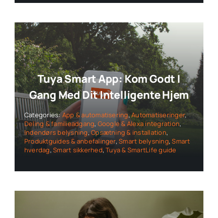
Tuya Smart App: Kom Godt I
Gang Med Dit Intelligente Hjem
Categories:
App & automatisering
,
Automatiseringer
,
Deling & familieadgang
,
Google & Alexa integration
,
Indendørs belysning
,
Opsætning & installation
,
Produktguides & anbefalinger
,
Smart belysning
,
Smart
hverdag
,
Smart sikkerhed
,
Tuya & SmartLife guide