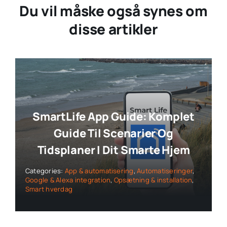
Du vil måske også synes om
disse artikler
SmartLife App Guide: Komplet
Guide Til Scenarier Og
Tidsplaner I Dit Smarte Hjem
Categories:
App & automatisering
,
Automatiseringer
,
Google & Alexa integration
,
Opsætning & installation
,
Smart hverdag