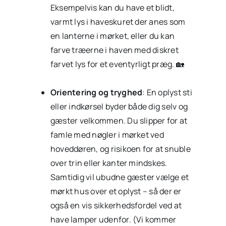
Eksempelvis kan du have et blidt,
varmt lys i haveskuret der anes som
en lanterne i mørket, eller du kan
farve træerne i haven med diskret
farvet lys for et eventyrligt præg. 🏡
Orientering og tryghed
: En oplyst sti
eller indkørsel byder både dig selv og
gæster velkommen. Du slipper for at
famle med nøgler i mørket ved
hoveddøren, og risikoen for at snuble
over trin eller kanter mindskes.
Samtidig vil ubudne gæster vælge et
mørkt hus over et oplyst – så der er
også en vis sikkerhedsfordel ved at
have lamper udenfor. (Vi kommer