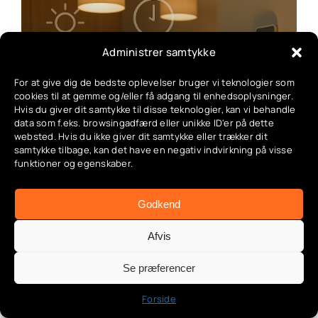
Administrer samtykke
Smart Home Automatisering:
Rutiner Og Tidsplaner I Dit
For at give dig de bedste oplevelser bruger vi teknologier som
cookies til at gemme og/eller få adgang til enhedsoplysninger.
Smarte Hjem
Hvis du giver dit samtykke til disse teknologier, kan vi behandle
data som f.eks. browsingadfærd eller unikke ID'er på dette
Categories:
App & automatisering
,
Automatiseringer
,
websted. Hvis du ikke giver dit samtykke eller trækker dit
Bevægelsessensorer i haven
,
Deling & familieadgang
,
samtykke tilbage, kan det have en negativ indvirkning på visse
Energimåling
,
Geo-fence guide
,
Indendørs belysning
,
funktioner og egenskaber.
Lys automatisering
,
Opsætning & installation
,
Produktguides & anbefalinger
,
Smart belysning
,
Smart
energi
,
Smart have
,
Smart hverdag
,
Strømstyring
,
Tuya
Godkend
& SmartLife guide
,
Udendørs belysning
,
Udendørs lys
Afvis
Se præferencer
Forside