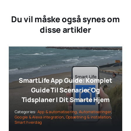
Du vil måske også synes om
disse artikler
SmartLife App Guide: Komplet
Guide Til Scenarier Og
Tidsplaner I Dit Smarte Hjem
Categories:
App & automatisering
,
Automatiseringer
,
Google & Alexa integration
,
Opsætning & installation
,
Smart hverdag