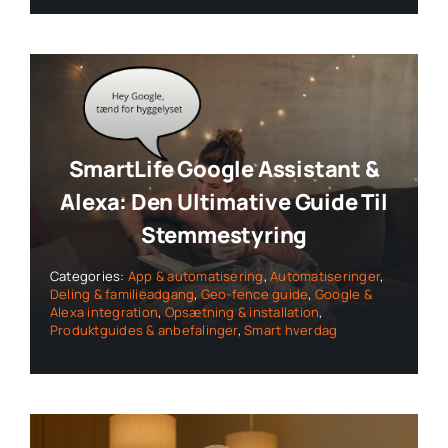
SmartLife Google Assistant &
Alexa: Den Ultimative Guide Til
Stemmestyring
Categories:
App & automatisering
,
Automatiseringer
,
Deling & familieadgang
,
Geo-fence guide
,
Google &
Alexa integration
,
Opsætning & installation
,
Produktguides & anbefalinger
,
Smart hverdag