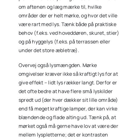
om aftenen og læg mærke til, hvilke
områder der er helt mørke, og hvor det ville
være rart med lys. Tænk både på praktiske
behov (f.eks. ved hoveddøren, skuret, stier)
og på hyggelys (f.eks. på terrassen eller
under det store æbletræ).
Overvej også lysmængden. Mørke
omgivelser kræver ikke så kraftigt lys for at
give effekt – lidt lys rækker langt. Derfor er
det ofte bedre at have flere små lyskilder
spredt ud (der hver dækker sit lille område)
end få meget kraftige lamper, der kan virke
blændende og flade alting ud. Tænk på, at
mørket også må gerne have lov at være der
mellem lyspletterne; det er kontrasten