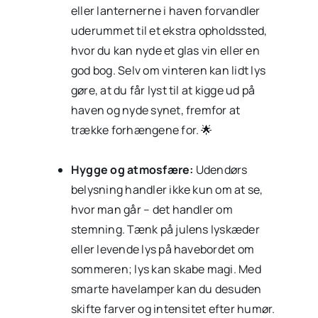
eller lanternerne i haven forvandler
uderummet til et ekstra opholdssted,
hvor du kan nyde et glas vin eller en
god bog. Selv om vinteren kan lidt lys
gøre, at du får lyst til at kigge ud på
haven og nyde synet, fremfor at
trække forhængene for. 🌟
Hygge og atmosfære:
Udendørs
belysning handler ikke kun om at se,
hvor man går – det handler om
stemning. Tænk på julens lyskæder
eller levende lys på havebordet om
sommeren; lys kan skabe magi. Med
smarte havelamper kan du desuden
skifte farver og intensitet efter humør.