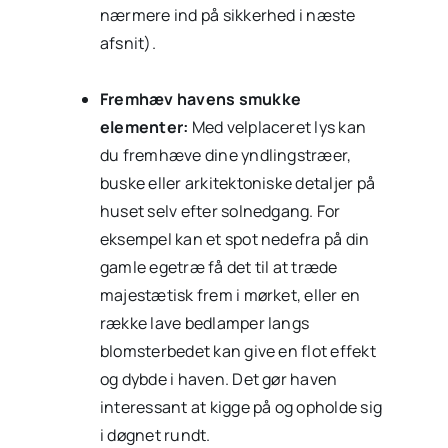
nærmere ind på sikkerhed i næste
afsnit).
Fremhæv havens smukke
elementer:
Med velplaceret lys kan
du fremhæve dine yndlingstræer,
buske eller arkitektoniske detaljer på
huset selv efter solnedgang. For
eksempel kan et spot nedefra på din
gamle egetræ få det til at træde
majestætisk frem i mørket, eller en
række lave bedlamper langs
blomsterbedet kan give en flot effekt
og dybde i haven. Det gør haven
interessant at kigge på og opholde sig
i døgnet rundt.