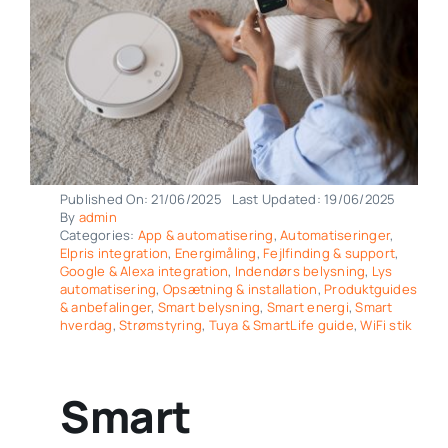
Published On: 21/06/2025
Last Updated: 19/06/2025
By
admin
Categories:
App & automatisering
,
Automatiseringer
,
Elpris integration
,
Energimåling
,
Fejlfinding & support
,
Google & Alexa integration
,
Indendørs belysning
,
Lys
automatisering
,
Opsætning & installation
,
Produktguides
& anbefalinger
,
Smart belysning
,
Smart energi
,
Smart
hverdag
,
Strømstyring
,
Tuya & SmartLife guide
,
WiFi stik
Smart