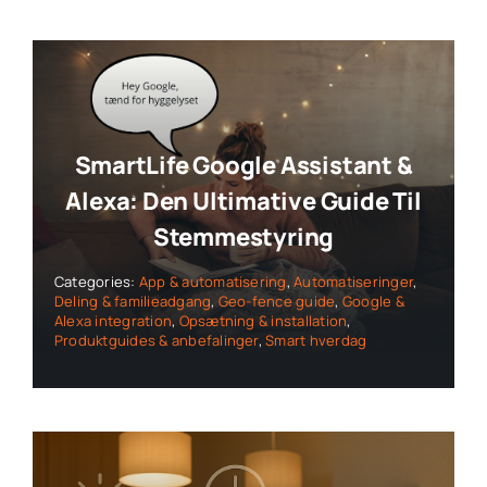
SmartLife Google Assistant &
Alexa: Den Ultimative Guide Til
Stemmestyring
Categories:
App & automatisering
,
Automatiseringer
,
Deling & familieadgang
,
Geo-fence guide
,
Google &
Alexa integration
,
Opsætning & installation
,
Produktguides & anbefalinger
,
Smart hverdag