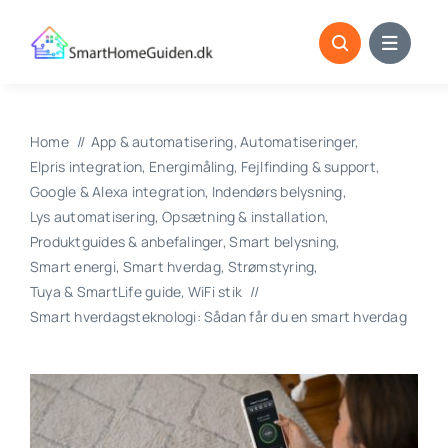
Skip
to
content
Home
App & automatisering
Automatiseringer
Elpris integration
Energimåling
Fejlfinding & support
Google & Alexa integration
Indendørs belysning
Lys automatisering
Opsætning & installation
Produktguides & anbefalinger
Smart belysning
Smart energi
Smart hverdag
Strømstyring
Tuya & SmartLife guide
WiFi stik
Smart hverdagsteknologi: Sådan får du en smart hverdag