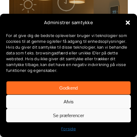
Smart Home Automatisering:
Administrer samtykke
Rutiner Og Tidsplaner I Dit
For at give dig de bedste oplevelser bruger vi teknologier som
Smarte Hjem
cookies til at gemme og/eller få adgang til enhedsoplysninger.
Hvis du giver dit samtykke til disse teknologier, kan vi behandle
Categories:
App & automatisering
,
Automatiseringer
,
data som f.eks. browsingadfærd eller unikke ID'er på dette
Bevægelsessensorer i haven
,
Deling & familieadgang
,
websted. Hvis du ikke giver dit samtykke eller trækker dit
Energimåling
,
Geo-fence guide
,
Indendørs belysning
,
samtykke tilbage, kan det have en negativ indvirkning på visse
Lys automatisering
,
Opsætning & installation
,
funktioner og egenskaber.
Produktguides & anbefalinger
,
Smart belysning
,
Smart
energi
,
Smart have
,
Smart hverdag
,
Strømstyring
,
Tuya
& SmartLife guide
,
Udendørs belysning
,
Udendørs lys
Godkend
Afvis
Se præferencer
Forside