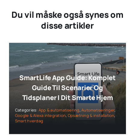
Du vil måske også synes om
disse artikler
SmartLife App Guide: Komplet
Guide Til Scenarier Og
Tidsplaner I Dit Smarte Hjem
Categories:
App & automatisering
,
Automatiseringer
,
Google & Alexa integration
,
Opsætning & installation
,
Smart hverdag